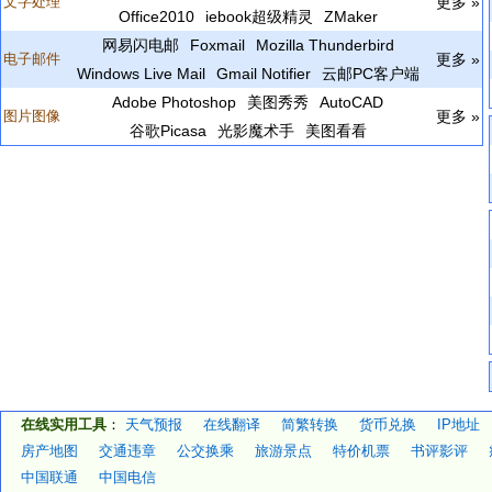
文字处理
更多 »
Office2010
iebook超级精灵
ZMaker
网易闪电邮
Foxmail
Mozilla Thunderbird
电子邮件
更多 »
Windows Live Mail
Gmail Notifier
云邮PC客户端
Adobe Photoshop
美图秀秀
AutoCAD
图片图像
更多 »
谷歌Picasa
光影魔术手
美图看看
在线实用工具
：
天气预报
在线翻译
简繁转换
货币兑换
IP地址
房产地图
交通违章
公交换乘
旅游景点
特价机票
书评影评
中国联通
中国电信