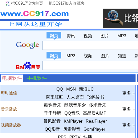
把CC917设为主页
把CC917加入收藏夹
网页
资讯
视频
图片
MP3
网页
MP3
视频
图片
知道
电脑软件
手机软件
QQ
MSN
新浪UC
即时通信
更多 »
阿里旺旺
人人桌面
飞鸽传书
酷狗音乐
酷我音乐盒
多米音乐
音乐播放
更多 »
千千静听
QQ音乐
高品质AIMP
暴风影音
KMPlayer
RealPlayer
视频播放器
更多 »
QQ影音
风雷影音
GomPlayer
PPS
PPTV
快播