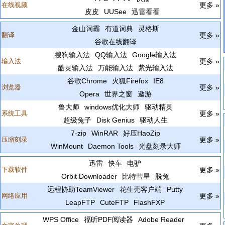
在线视频
更多 »
皮皮
UUSee
迅雷看看
金山词霸
有道词典
灵格斯
翻译
更多 »
谷歌在线翻译
搜狗输入法
QQ输入法
Google输入法
输入法
更多 »
酷灵输入法
万能输入法
紫光输入法
谷歌Chrome
火狐Firefox
IE8
浏览器
更多 »
Opera
世界之窗
遨游
鲁大师
windows优化大师
驱动精灵
系统工具
更多 »
超级兔子
Disk Genius
驱动人生
7-zip
WinRAR
好压HaoZip
压缩刻录
更多 »
WinMount
Daemon Tools
光盘刻录大师
迅雷
快车
电驴
下载软件
更多 »
Orbit Downloader
比特彗星
脱兔
远程协助TeamViewer
花生壳客户端
Putty
网络应用
更多 »
LeapFTP
CuteFTP
FlashFXP
WPS Office
福昕PDF阅读器
Adobe Reader